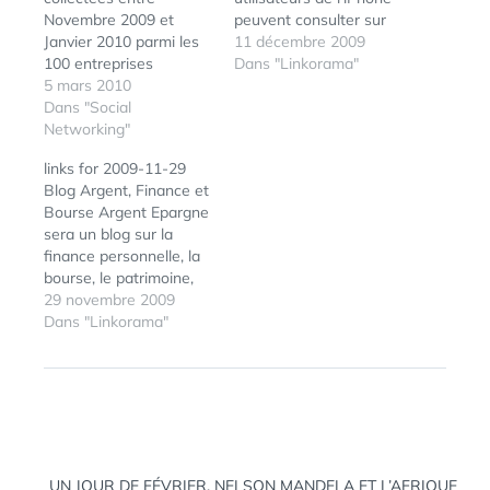
Novembre 2009 et
peuvent consulter sur
Janvier 2010 parmi les
leur écran la version
11 décembre 2009
100 entreprises
papier du Bild Zeitung
Dans "Linkorama"
classées dans le
5 mars 2010
et du Welt Kompakt la
"Fortune" des 500
Dans "Social
veille de leur sortie.
premières entreprises
Networking"
(tags: presse journaux
mondiales en 2009,
iphone) Les services
links for 2009-11-29
l'agence Burson-
web2.0 dans les
Blog Argent, Finance et
Marsteller a compilé
années 60… C’est
Bourse Argent Epargne
une étude sur les
l’artiste Stéphane
sera un blog sur la
usages des réseaux
Massa-Bidal qui…
finance personnelle, la
sociaux par les grandes
bourse, le patrimoine,
entreprises, réseaux
l’argent, l’immobilier,
29 novembre 2009
sociaux dont plus de
l’épargne et les taux
Dans "Linkorama"
trois quarts des…
bancaires, la retraite et
les impôts. Plusieurs
rédacteurs
interviendront sur ce
blog et mon père
(Serge) qui m’a initié à
Navigation
la Bourse quand j’étais
UN JOUR DE FÉVRIER, NELSON MANDELA ET L’AFRIQUE