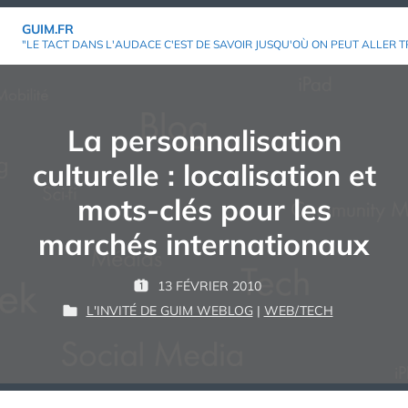
Aller
GUIM.FR
au
"LE TACT DANS L'AUDACE C'EST DE SAVOIR JUSQU'OÙ ON PEUT ALLER T
contenu
La personnalisation
culturelle : localisation et
mots-clés pour les
marchés internationaux
P
13 FÉVRIER 2010
P
G
A
L'INVITÉ DE GUIM WEBLOG
|
WEB/TECH
U
P
U
R
B
U
I
L
B
M
:
I
L
É
I