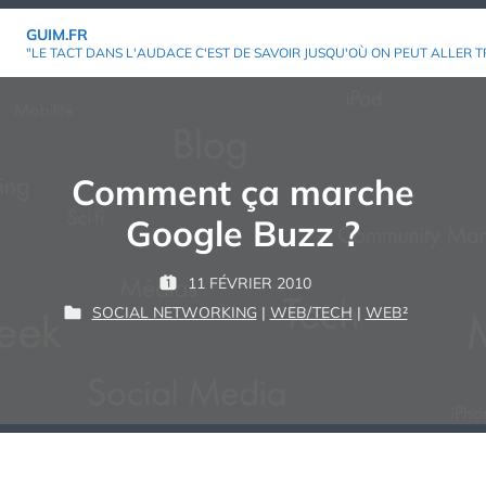
Aller
GUIM.FR
au
"LE TACT DANS L'AUDACE C'EST DE SAVOIR JUSQU'OÙ ON PEUT ALLER T
contenu
Comment ça marche
Google Buzz ?
P
11 FÉVRIER 2010
P
G
A
SOCIAL NETWORKING
|
WEB/TECH
|
WEB²
U
P
U
R
B
U
I
L
B
M
:
I
L
É
I
L
É
E
D