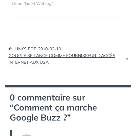
Search Stories Video
Dans "GuiM Weblog"
Creator de Google.
Navigation
LINKS FOR 2010-02-10
de
GOOGLE SE LANCE COMME FOURNISSEUR D’ACCÈS
INTERNET AUX USA
l’article
0 commentaire sur
“
Comment ça marche
Google Buzz ?
”