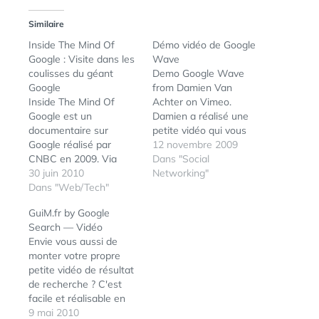
Similaire
Inside The Mind Of
Démo vidéo de Google
Google : Visite dans les
Wave
coulisses du géant
Demo Google Wave
Google
from Damien Van
Inside The Mind Of
Achter on Vimeo.
Google est un
Damien a réalisé une
documentaire sur
petite vidéo qui vous
Google réalisé par
montrera "comment
12 novembre 2009
CNBC en 2009. Via
c'est le dedans" de
Dans "Social
Demain la veille
30 juin 2010
Google Wave.
Networking"
Dans "Web/Tech"
GuiM.fr by Google
Search — Vidéo
Envie vous aussi de
monter votre propre
petite vidéo de résultat
de recherche ? C'est
facile et réalisable en
quelques clics via l'outil
9 mai 2010