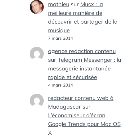
mathieu
sur
Musx : la
meilleure manière de
découvrir et partager de la
musique
7 mars 2014
agence redaction contenu
sur
Telegram Messenger : la
messagerie instantanée
rapide et sécurisée
4 mars 2014
redacteur contenu web à
Madagascar
sur
L’économiseur d’écran
Google Trends pour Mac OS
X