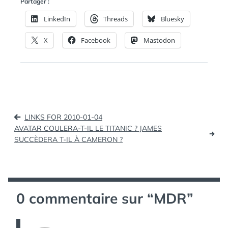
Partager :
LinkedIn
Threads
Bluesky
X
Facebook
Mastodon
Navigation
LINKS FOR 2010-01-04
de
AVATAR COULERA-T-IL LE TITANIC ? JAMES
SUCCÈDERA T-IL À CAMERON ?
l’article
0 commentaire sur “
MDR
”