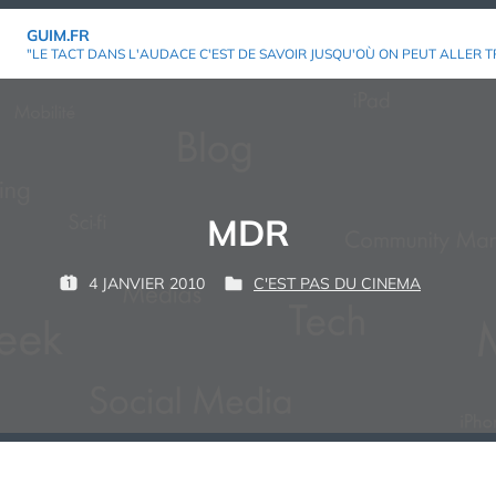
Aller
GUIM.FR
au
"LE TACT DANS L'AUDACE C'EST DE SAVOIR JUSQU'OÙ ON PEUT ALLER T
contenu
MDR
P
4 JANVIER 2010
C'EST PAS DU CINEMA
P
P
A
U
U
R
B
B
L
L
:
I
I
É
É
L
D
E
A
N