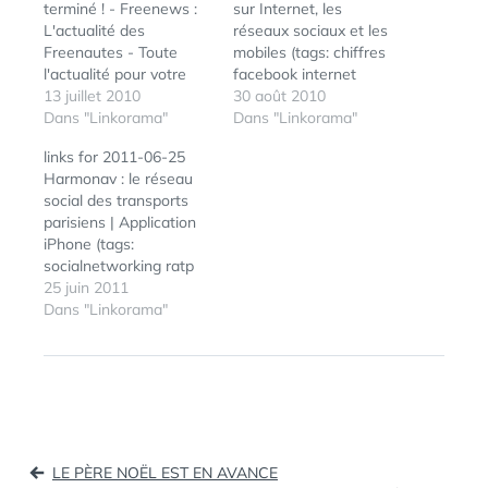
terminé ! - Freenews :
sur Internet, les
L'actualité des
réseaux sociaux et les
Freenautes - Toute
mobiles (tags: chiffres
l'actualité pour votre
facebook internet
Freebox Le logiciel pour
13 juillet 2010
mobile) Miniature Art on
30 août 2010
mobiles Fring,
Dans "Linkorama"
the Tip of Pencil by
Dans "Linkorama"
disponible sous de
Dalton Ghetti Facebook:
links for 2011-06-25
nombreux systèmes,
Les 100 statistiques à
Harmonav : le réseau
n’intègre plus le
ne pas manquer | Jean-
social des transports
système de VoIP Skype.
Nicolas Reyt (tags:
parisiens | Application
La société Skype, ne
facebook chiffres
iPhone (tags:
souhaitant plus que son
statistiques) Facebook,
socialnetworking ratp
protocole soit utilisé par
YouTube et Skype
transports) YouTube -
25 juin 2011
l’application tierce,
version vintage Moma,
Skype For iPad (tags:
Dans "Linkorama"
avait…
une…
skype ipad) Journalisme
et médias sociaux : vers
une utilisation
systématique ? (tags:
socialmedia media
journalism) SwissLife
Navigation
lance l’assurance E-
LE PÈRE NOËL EST EN AVANCE
reputation | Entreprises