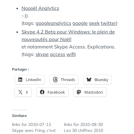
:
S
Noooël Analytics
:-))
(tags:
googleanalytics
google
geek
twitter
)
Skype 4.2 Beta pour Windows: le plein de
nouveautés pour Noël!
et notamment Skype Access. Explications.
(tags:
skype
access
wifi
)
Partager :
LinkedIn
Threads
Bluesky
X
Facebook
Mastodon
Similaire
links for 2010-07-13
links for 2010-08-30
Skype avec Fring, c'est
Les 30 chiffres 2010