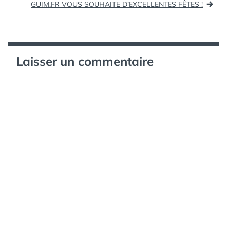
de
GUIM.FR VOUS SOUHAITE D’EXCELLENTES FÊTES !
| Locita (tags: e-
l’article
reputation)
Laisser un commentaire