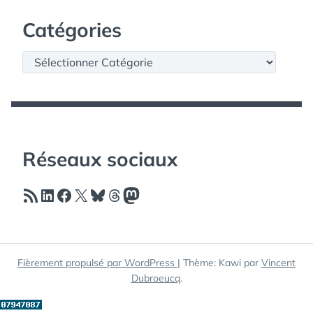
Catégories
Catégories
Réseaux sociaux
Flux RSS
LinkedIn
Facebook
X
Bluesky
Threads
Mastodon
Fièrement propulsé par WordPress
|
Thème: Kawi par
Vincent
Dubroeucq
.