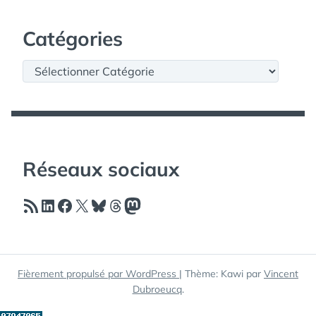
Catégories
Catégories
Réseaux sociaux
Flux RSS
LinkedIn
Facebook
X
Bluesky
Threads
Mastodon
Fièrement propulsé par WordPress
|
Thème: Kawi par
Vincent
Dubroeucq
.