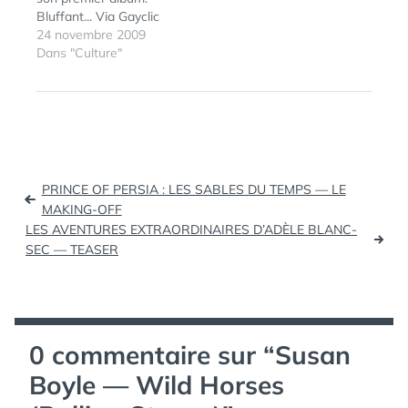
Bluffant... Via Gayclic
24 novembre 2009
Dans "Culture"
Navigation
PRINCE OF PERSIA : LES SABLES DU TEMPS — LE
de
MAKING-OFF
LES AVENTURES EXTRAORDINAIRES D’ADÈLE BLANC-
l’article
SEC — TEASER
0 commentaire sur “
Susan
Boyle — Wild Horses