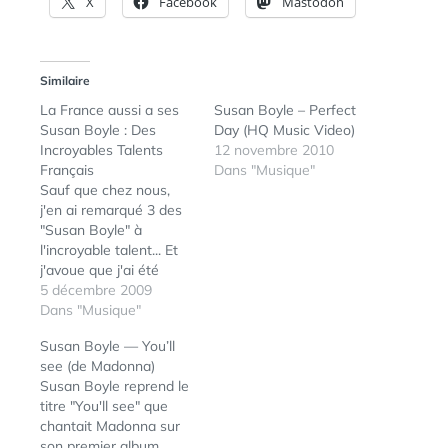
X
Facebook
Mastodon
Similaire
La France aussi a ses
Susan Boyle – Perfect
Susan Boyle : Des
Day (HQ Music Video)
Incroyables Talents
12 novembre 2010
Français
Dans "Musique"
Sauf que chez nous,
j'en ai remarqué 3 des
"Susan Boyle" à
l'incroyable talent... Et
j'avoue que j'ai été
absolument bluffé par
5 décembre 2009
la prestation de cette
Dans "Musique"
reprise de Calling You
Susan Boyle — You’ll
(Bagdad Café)... Pas
see (de Madonna)
vous ?
Susan Boyle reprend le
titre "You'll see" que
chantait Madonna sur
son premier album.