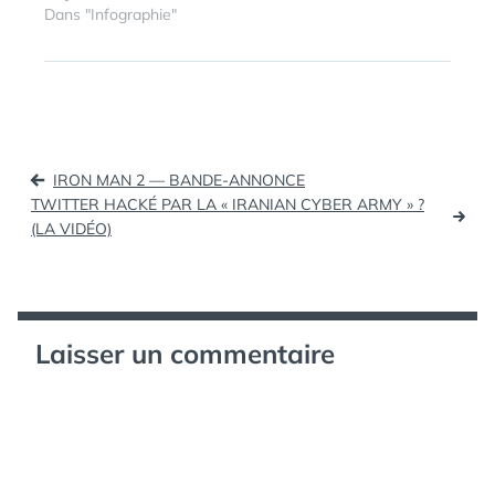
Dans "Infographie"
ÉTIQUETTES :
IPHONE
Navigation
IRON MAN 2 — BANDE-ANNONCE
de
TWITTER HACKÉ PAR LA « IRANIAN CYBER ARMY » ?
(LA VIDÉO)
l’article
Laisser un commentaire