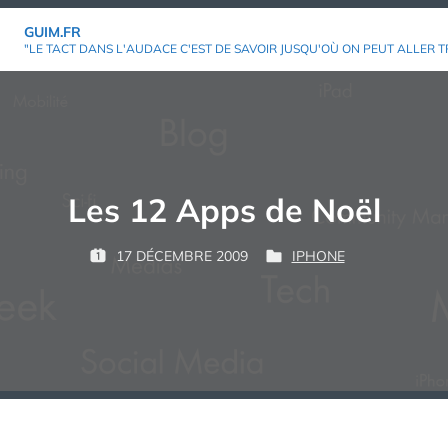
Aller
GUIM.FR
au
"LE TACT DANS L'AUDACE C'EST DE SAVOIR JUSQU'OÙ ON PEUT ALLER T
contenu
Les 12 Apps de Noël
P
17 DÉCEMBRE 2009
IPHONE
P
P
G
A
U
U
U
R
B
B
I
L
L
M
:
I
I
É
É
L
D
E
A
N