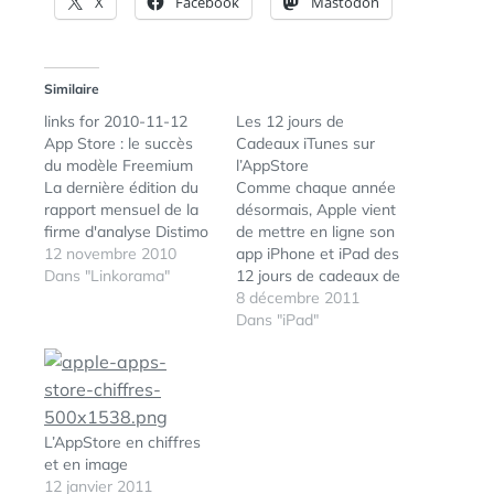
X
Facebook
Mastodon
Similaire
links for 2010-11-12
Les 12 jours de
App Store : le succès
Cadeaux iTunes sur
du modèle Freemium
l’AppStore
La dernière édition du
Comme chaque année
rapport mensuel de la
désormais, Apple vient
firme d'analyse Distimo
de mettre en ligne son
montre que seul 1,34 %
12 novembre 2010
app iPhone et iPad des
des applications de
Dans "Linkorama"
12 jours de cadeaux de
l'App Store ont adopté
Noël. Du 26 décembre
8 décembre 2011
le modèle Freemium :
au 6 janvier, chaque
Dans "iPad"
application gratuite,
jour, une nouvelle app,
contenu additionnel
un nouveau film, de la
payant via achat in-app.
nouvelle musique, des
Pourtant, 34 des 100
clips vidéos, des livres...
applications les plus…
Plein de surprises à
L’AppStore en chiffres
découvrir…
et en image
12 janvier 2011