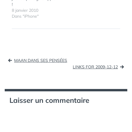
!
8 janvier 2010
Dans "iPhone"
ÉTIQUETTES :
IPHONE
Navigation
MAAN DANS SES PENSÉES
de
LINKS FOR 2009-12-12
l’article
Laisser un commentaire