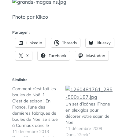
L
D
E
A
N
Photo par
Kikoo
:
S
Partager :
LinkedIn
Threads
Bluesky
X
Facebook
Mastodon
Similaire
Comment c’est fait les
boules de Noël ?
C'est de saison ! En
Un set d’icônes iPhone
France, l'une des
en plexiglas pour
dernières fabriques de
décorer votre sapin de
boules de Noël se situe
Noël
à Carmaux dans le
11 décembre 2009
Tarn. Là-bas, on y
11 décembre 2013
Dans "Geek"