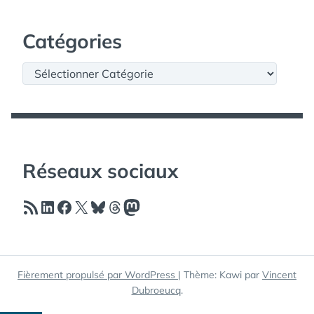
Catégories
Catégories
Réseaux sociaux
Flux RSS
LinkedIn
Facebook
X
Bluesky
Threads
Mastodon
Fièrement propulsé par WordPress
|
Thème: Kawi par
Vincent
Dubroeucq
.