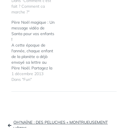
produit des décorations
Dans "Comment c'est
pour les vitrines des
fait ? Comment ca
grandes magasins et
marche ?"
pour les collectivités.
Père Noël magique : Un
Découvrez comment
message vidéo de
c'est fait les boules de
Santa pour vos enfants
Noël !
!
A cette époque de
l'année, chaque enfant
de la planète a déjà
envoyé sa lettre au
Père Noël. Partagez la
magie du temps des
1 décembre 2013
fêtes avec le Père Noël.
Dans "Fun"
Remplissez-le
formulaire et le Père
Noël enverra un
merveilleux message
vidéo personnalisé à
une personne qui vous
Navigation
est chère via le…
OH’NAÏNE : DES PELUCHES « MONTRUEUSEMENT