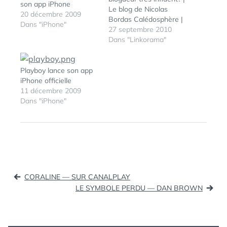
son app iPhone
Le blog de Nicolas
20 décembre 2009
Bordas Calédosphère |
Dans "iPhone"
Blog | J'ai la chance de
27 septembre 2010
tester ALERTI.COM
Dans "Linkorama"
TUTO : Changer les
icônes des applications
springboard sans
Playboy lance son app
jailbreak (tags: iphone)
iPhone officielle
"Bilbo le Hobbit" en exil
11 décembre 2009
? Confronté à de
Dans "iPhone"
nombreuses…
ÉTIQUETTES :
IPHONE
Navigation
CORALINE — SUR CANALPLAY
de
LE SYMBOLE PERDU — DAN BROWN
l’article