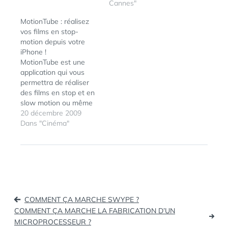
Cannes"
l'AppStore. Mieux que
des mots, voici
MotionTube : réalisez
quelques captures
vos films en stop-
d'écrans :
motion depuis votre
iPhone !
MotionTube est une
application qui vous
permettra de réaliser
des films en stop et en
slow motion ou même
des diaporamas photos
20 décembre 2009
depuis votre iBiniou. A
Dans "Cinéma"
partir des photos prises
depuis l'iPhone, vous
pourrez monter image
ÉTIQUETTES :
IPHONE
par image, régler le
nombre d'image par
secondes (de 1 à 25),
Navigation
ajouter et…
COMMENT ÇA MARCHE SWYPE ?
de
COMMENT ÇA MARCHE LA FABRICATION D’UN
MICROPROCESSEUR ?
l’article