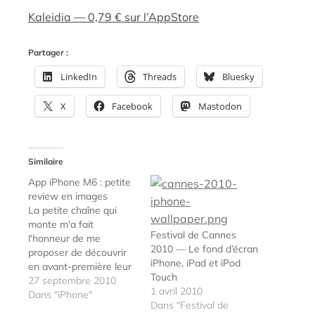
Kaleidia — 0,79 € sur l’AppStore
Partager :
LinkedIn
Threads
Bluesky
X
Facebook
Mastodon
Similaire
App iPhone M6 : petite
review en images
La petite chaîne qui
monte m'a fait
Festival de Cannes
l'honneur de me
2010 — Le fond d’écran
proposer de découvrir
iPhone, iPad et iPod
en avant-première leur
Touch
app iphone qui devrait
27 septembre 2010
1 avril 2010
sous peu être
Dans "iPhone"
Dans "Festival de
disponible sur