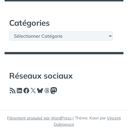
Catégories
Catégories
Réseaux sociaux
Flux RSS
LinkedIn
Facebook
X
Bluesky
Threads
Mastodon
Fièrement propulsé par WordPress
|
Thème: Kawi par
Vincent
Dubroeucq
.