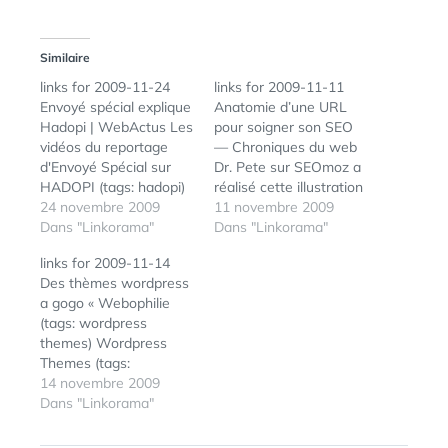
Similaire
links for 2009-11-24
links for 2009-11-11
Envoyé spécial explique
Anatomie d’une URL
Hadopi | WebActus Les
pour soigner son SEO
vidéos du reportage
— Chroniques du web
d'Envoyé Spécial sur
Dr. Pete sur SEOmoz a
HADOPI (tags: hadopi)
réalisé cette illustration
100 icônes pour vos
24 novembre 2009
pour décortiquer la
11 novembre 2009
flux rss | Weedle (tags:
Dans "Linkorama"
composition d’une URL
Dans "Linkorama"
rss icones) LeWeb
et savoir comment bien
links for 2009-11-14
dévoile sa sélection de
la construire et
Des thèmes wordpress
16 jeunes pousses par
l’optimiser pour
a gogo « Webophilie
Neteco.com Je suis
améliorer notamment
(tags: wordpress
content que Stribe soit
son référencement
themes) Wordpress
l'une de ces jeunes
naturel et son
Themes (tags:
pousses retenues (tags:
positionnement sur les
wordpress themes)
14 novembre 2009
…
moteurs de recherche.
Best Magazine
Dans "Linkorama"
(tags: SEO url)…
Premium WordPress
ÉTIQUETTES :
PREMIUM
,
Themes | Premium