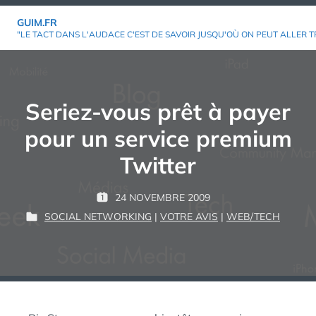
Aller
GUIM.FR
au
"LE TACT DANS L'AUDACE C'EST DE SAVOIR JUSQU'OÙ ON PEUT ALLER T
contenu
Seriez-vous prêt à payer
pour un service premium
Twitter
P
24 NOVEMBRE 2009
P
G
A
SOCIAL NETWORKING
|
VOTRE AVIS
|
WEB/TECH
U
P
U
R
B
U
I
L
B
M
:
I
L
É
I
L
É
E