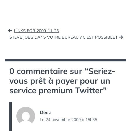
TWITTER
,
WordPress Themes -
TWITTER
PremiumWP (tags:
PREMIUM
wordpress themes)
Marseille : Libéré, le
Navigation
serveur de "Plus belle la
LINKS FOR 2009-11-23
vie" riposte Nan, elle est
de
STEVE JOBS DANS VOTRE BUREAU ? C’EST POSSIBLE !
pas belle la vie... (tags:
l’article
gay homophobie)…
0 commentaire sur “
Seriez-
vous prêt à payer pour un
service premium Twitter
”
Deez
Le 24 novembre 2009 à 15h35