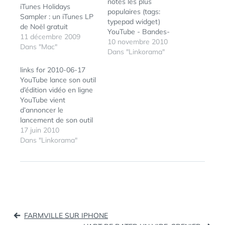
notes les plus
iTunes Holidays
populaires (tags:
Sampler : un iTunes LP
typepad widget)
de Noël gratuit
YouTube - Bandes-
11 décembre 2009
annonces (tags:
10 novembre 2010
Dans "Mac"
youtube video cinema
Dans "Linkorama"
film videos google films
links for 2010-06-17
trailer movies trailers)
YouTube lance son outil
Hadopi : les critiques de
d’édition vidéo en ligne
l'industrie des nouvelles
YouTube vient
technologies -
d’annoncer le
LeMonde.fr La
lancement de son outil
Computer and
d’édition vidéo,
17 juin 2010
Communications
deuxième du nom (tags:
Dans "Linkorama"
Industry Association
youtube video)
(CCIA), un groupe
Comment choisir son
d'intérêts qui compte
outil de Buzzmonitoring
parmi ses membres…
? La nouvelle
application GoomRadio
pour iPhone iPad est
Navigation
disponible dès
FARMVILLE SUR IPHONE
aujourd’hui dans l’Apple