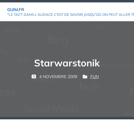
Aller
GUIM.FR
au
"LE TACT DANS L'AUDACE C'EST DE SAVOIR JUSQU'OÙ ON PEUT ALLER T
contenu
Starwarstonik
P
4 NOVEMBRE 2009
FUN
P
P
G
A
U
U
U
R
B
B
I
L
L
M
:
I
I
É
É
L
D
E
A
N