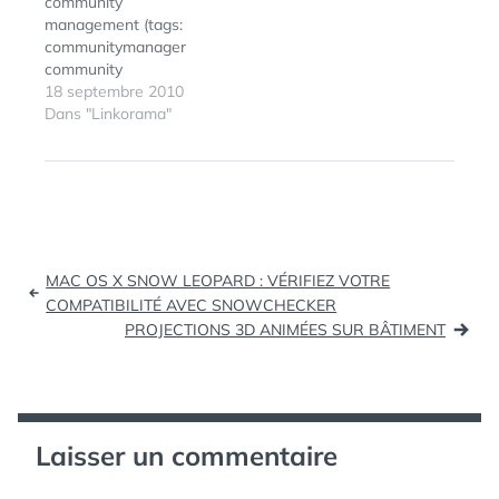
community
management (tags:
communitymanager
community
management livre)
18 septembre 2010
France iPad: Un vrai
Dans "Linkorama"
effet iPad pour la
presse en ligne ! (tags:
ipad presse) 50% des
possesseurs d'iPhone
utilisent l'application
Facebook | Jean-
Navigation
Nicolas Reyt Facebook
MAC OS X SNOW LEOPARD : VÉRIFIEZ VOTRE
est la première
de
COMPATIBILITÉ AVEC SNOWCHECKER
application sur iPhone
PROJECTIONS 3D ANIMÉES SUR BÂTIMENT
l’article
avec 50% d’utilisateurs
parmi les possesseurs
du Smartphone…
Laisser un commentaire