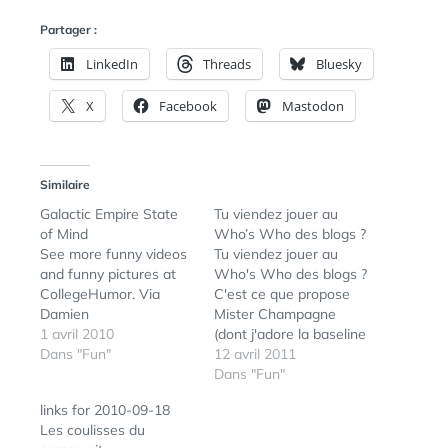
Partager :
LinkedIn
Threads
Bluesky
X
Facebook
Mastodon
Similaire
Galactic Empire State
Tu viendez jouer au
of Mind
Who’s Who des blogs ?
See more funny videos
Tu viendez jouer au
and funny pictures at
Who's Who des blogs ?
CollegeHumor. Via
C'est ce que propose
Damien
Mister Champagne
1 avril 2010
(dont j'adore la baseline
Dans "Fun"
du blog), si tu veux
12 avril 2011
gagner la gaufre !
Dans "Fun"
links for 2010-09-18
Les coulisses du