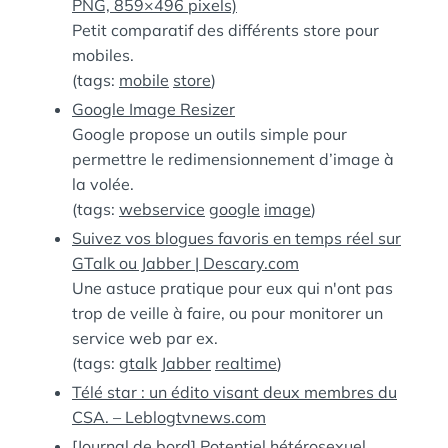
PNG, 859×496 pixels)
Petit comparatif des différents store pour
mobiles.
(tags:
mobile
store
)
Google Image Resizer
Google propose un outils simple pour
permettre le redimensionnement d’image à
la volée.
(tags:
webservice
google
image
)
Suivez vos blogues favoris en temps réel sur
GTalk ou Jabber | Descary.com
Une astuce pratique pour eux qui n'ont pas
trop de veille à faire, ou pour monitorer un
service web par ex.
(tags:
gtalk
Jabber
realtime
)
Télé star : un édito visant deux membres du
CSA. – Leblogtvnews.com
[Journal de bord] Potentiel hétérosexuel