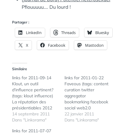
Pfiouuuuu…. Du lourd !
Partager :
LinkedIn
Threads
Bluesky
X
Facebook
Mastodon
Similaire
links for 2011-09-14
links for 2011-01-22
Klout, un outil
Faveous (tags: content
d'influence pertinent?
curation twitter
(tags: klout influence)
aggregator
La réputation des
bookmarking facebook
présidentiables 2012
social web2.0
sur Internet | E-
14 septembre 2011
socialbookmarking)
22 janvier 2011
Reputation.org (tags: e-
Dans "Linkorama"
Tedx Paris : résumé des
Dans "Linkorama"
reputation
présentations d'une
links for 2011-07-07
présidentielles)
journée exceptionnelle