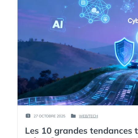
LA
PERSONNALITÉ
DE
MARQUE
EN
2025
? »
PAR :
27 OCTOBRE 2025
WEB/TECH
PUBLIÉ
PUBLIÉ
GUIM
LE :
DANS
Les 10 grandes tendances 