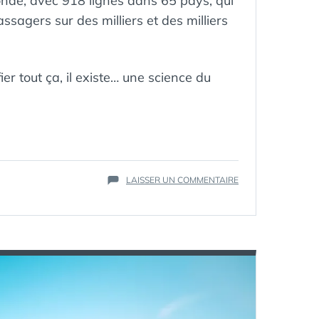
onde, avec 918 lignes dans 65 pays, qui
assagers sur des milliers et des milliers
ier tout ça, il existe… une science du
ÉTIQUETTES :
ALSTOM
,
LIGNES
,
MÉTRO
,
RAME
,
RATP
,
SUR
LAISSER UN COMMENTAIRE
RER
,
LA
TRAIN
,
SCIENCE
TUBE
,
DU
VOITURE
,
MÉTRO
WAGON
:
OPTIMISATION
ET
CONCEPTION