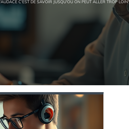
L'AUDACE C'EST DE SAVOIR JUSQU'OÙ ON PEUT ALLER TROP LOIN"