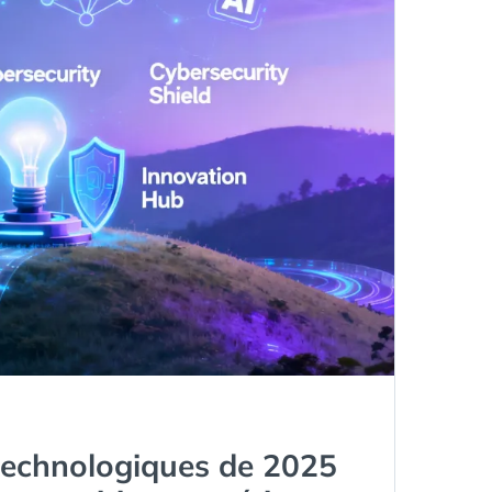
POUR
L’HUMAIN
ET
LA
PERSONNALITÉ
DE
MARQUE
EN
2025
?
technologiques de 2025