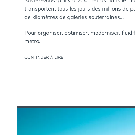
Saviez-vous qu’il y a 204 métros dans le m
transportent tous les jours des millions de p
de kilomètres de galeries souterraines…
Pour organiser, optimiser, moderniser, fluidif
métro.
« LA
CONTINUER À LIRE
SCIENCE
DU
MÉTRO
:
OPTIMISATION
ET
CONCEPTION »