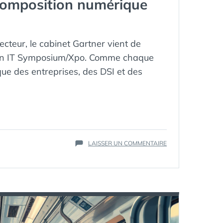
ecomposition numérique
cteur, le cabinet Gartner vient de
 son IT Symposium/Xpo. Comme chaque
que des entreprises, des DSI et des
ÉTIQUETTES :
2025
,
GARTNER
,
IA
,
INTELLIGENCE
SUR
LAISSER UN COMMENTAIRE
ARTIFICIELLE
,
LES
TENDANCES
,
10
TRANFONUM
GRANDES
TENDANCES
TECHNOLOGIQUES
DE
2025
SELON