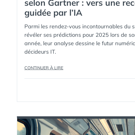
selon Gartner : vers une r
guidée par l’IA
Parmi les rendez-vous incontournables du se
révéler ses prédictions pour 2025 lors de
année, leur analyse dessine le futur numéri
décideurs IT.
« LES
CONTINUER À LIRE
10
GRANDES
TENDANCES
TECHNOLOGIQUES
DE
2025
SELON
GARTNER
:
VERS