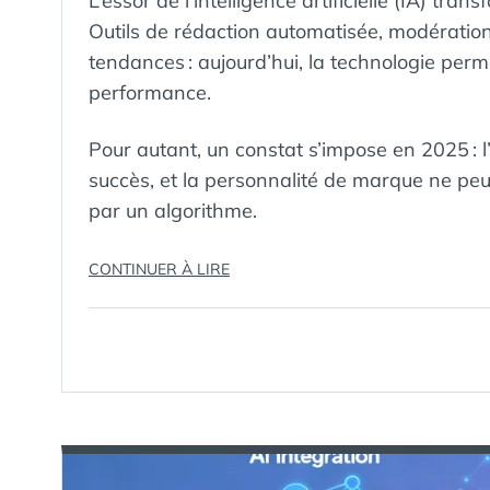
L’essor de l’intelligence artificielle (IA) tr
Outils de rédaction automatisée, modération 
tendances : aujourd’hui, la technologie per
performance.
Pour autant, un constat s’impose en 2025 : l’
succès, et la personnalité de marque ne peu
par un algorithme.
« L’INTELLIGENCE
CONTINUER À LIRE
ARTIFICIELLE,
LEVIER
PUISSANT…
MAIS
QUELLE
PLACE
POUR
L’HUMAIN
ET