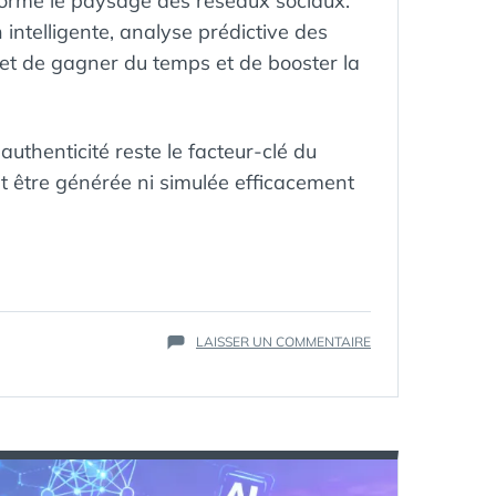
ansforme le paysage des réseaux sociaux.
intelligente, analyse prédictive des
met de gagner du temps et de booster la
authenticité reste le facteur-clé du
t être générée ni simulée efficacement
ÉTIQUETTES :
IA
,
SUR
LAISSER UN COMMENTAIRE
INTELLIGENCE
L’INTELLIGENCE
ARTIFICIELLE
ARTIFICIELLE,
LEVIER
PUISSANT…
MAIS
QUELLE
PLACE