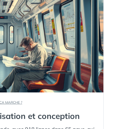
GARTNER
:
VERS
UNE
RECOMPOSITION
NUMÉRIQUE
GUIDÉE
PAR
L’IA
 CA MARCHE ?
isation et conception