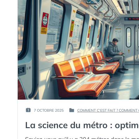
UNE
RECOMPOSITION
NUMÉRIQUE
GUIDÉE
PAR
L’IA »
PAR :
7 OCTOBRE 2025
COMMENT C'EST FAIT ? COMMENT
PUBLIÉ
PUBLIÉ
GUIM
LE :
DANS
La science du métro : optim